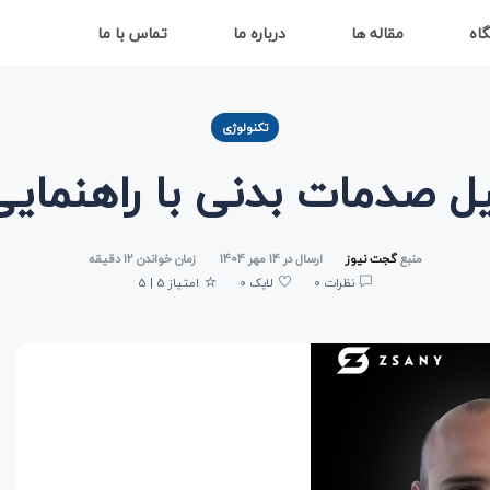
اه
مقاله ها
درباره ما
تماس با ما
تکنولوژی
یل صدمات بدنی با راهنمایی
منبع
گجت نیوز
ارسال در 14 مهر 1404
زمان خواندن 12 دقیقه
نظرات 0
لایک 0
امتیاز 5 | 5