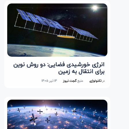
انرژی خورشیدی فضایی: دو روش نوین
برای انتقال به زمین
در
تکنولوژی
منبع
گجت نیوز
14 تیر 1405