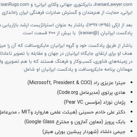
ایرانی، حمایت از هنرمندان و گسترش صادرات فرهنگی ایران راه‌اندازی 
بعد از ازکی (۱۳۹۵-۱۳۹۷)، یاشار به عنوان استراتژیست ار
پادکست ایرانیان (@iranian) با بیش از ۲۰۰ قسمت است.
یاشار از طریق پادکست خود و گروه ایرانیان مایکروسافت که آن را میزب
هدف او برای ارتقای جایگاه ایرانیان در جهان و مقابله با تصویر ناعادلا
در زمینه‌های فناوری، کسب‌وکار و فرهنگ هستند که با هم تصویری واقعی‌
مهمانان برنامه‌ مایکروسافت و پادکست ایرانیان او شامل:
میترا عزیزی راد (Microsoft, President & COO)
هادی پرتوی (مدیرعامل Code.org)
پژمان نوزاد (مؤسس Pear VC)
دکتر علی خادم ‌حسینی (هیئت علمی هاروارد وMIT ، مدیرعامل Terasaki Institute)
بابک پرویز (معاون آمازون و مخترع Google Glass)
جیمی دلشاد (شهردار پیشین بورلی هیلز)