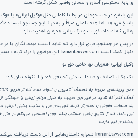
بر پایه دسترسی آسان و همدلی واقعی شکل گرفته است.
این پلتفرم در جستجوهای مرتبط با کلماتی مثل «
وکیل ایرانی
» یا «
وکی
پاسخ می‌دهد. اما هدف اصلی صرفاً رتبه در نتایج جستجو نیست؛ مأ
زمانی که اعتماد، فوریت و درک زبانی همزمان اهمیت دارد.
در پس هر جستجو، فردی قرار دارد که شاید آسیب دیده، نگران یا در حا
دنبال کمک است. IranianLawyer.com این موضوع را درک کرده و بستری فراهم کرده که به زبان او حرف می‌زند و کنارش می‌ایستد.
وکیل ایرانی؛ هم‌زبان تو، حامی حق تو
یک وکیل تصادف و صدمات بدنی تجربه‌ی خود را اینگونه بیان کرد:
«
من پرونده‌ای مربوط به تصادف کامیون را انجام دادم که از طریق
IranianLawyer.com
کمک کنم که شاید در غیر این صورت به دلیل موانع زبانی یا فرهنگی از
به خدمات حقوقی را آسان‌تر کرده. تجربه‌ی من با سایت وکیل ایرانی ب
این دلیل که از نتایج راضی هستم، بلکه چون احساس می‌کنم در حال
بیشتری نیاز دارد
.
»
IranianLawyer.com همواره داستان‌هایی از این دست دریاف