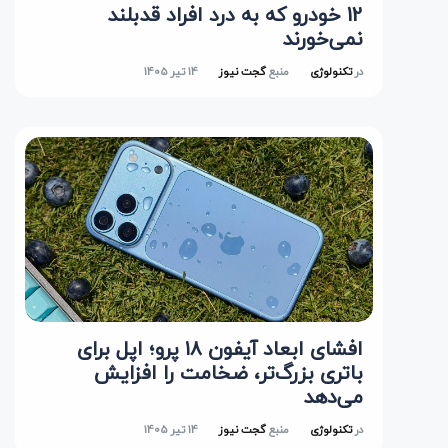
12 خودرو که به درد افراد قدبلند
نمی‌خورند
در
تکنولوژی
منبع
گجت نیوز
14 تیر 1405
افشای ابعاد آیفون ۱۸ پرو؛ اپل برای
باتری بزرگ‌تر، ضخامت را افزایش
می‌دهد
در
تکنولوژی
منبع
گجت نیوز
14 تیر 1405