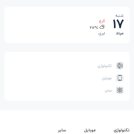
شنبه
17
رشت
25ºc
مرداد
بارانی
تهران
32ºc
آفتابی
کرج
تکنولوژی
28ºc
ابری
موبایل
سایر
تکنولوژی
موبایل
سایر