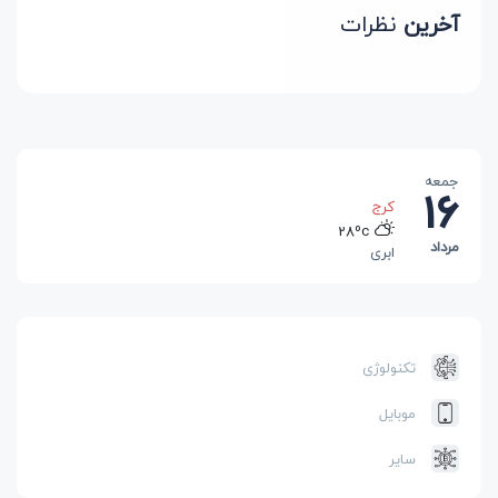
آخرین
نظرات
جمعه
16
کرج
28ºc
مرداد
ابری
رشت
25ºc
بارانی
تهران
تکنولوژی
32ºc
آفتابی
موبایل
سایر