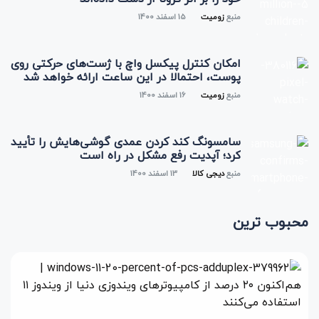
منبع
زومیت
15 اسفند 1400
امکان کنترل پیکسل واچ با ژست‌های حرکتی روی
پوست، احتمالا در این ساعت ارائه خواهد شد
منبع
زومیت
16 اسفند 1400
سامسونگ کند کردن عمدی گوشی‌هایش را تأیید
کرد؛ آپدیت رفع مشکل در راه است
منبع
دیجی کالا
13 اسفند 1400
محبوب ترین