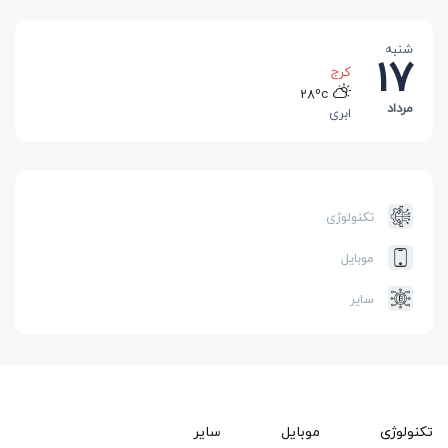
شنبه
17
کرج
28ºc
مرداد
ابری
رشت
25ºc
بارانی
تهران
تکنولوژی
32ºc
آفتابی
موبایل
سایر
تکنولوژی
موبایل
سایر