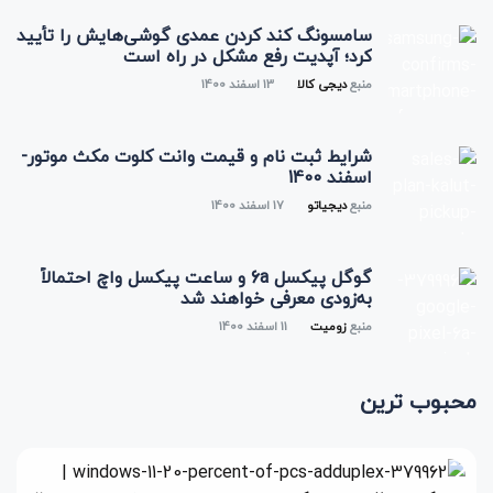
سامسونگ کند کردن عمدی گوشی‌هایش را تأیید
کرد؛ آپدیت رفع مشکل در راه است
منبع
دیجی کالا
13 اسفند 1400
شرایط ثبت نام و قیمت وانت کلوت مکث موتور-
اسفند 1400
منبع
دیجیاتو
17 اسفند 1400
گوگل پیکسل 6a و ساعت پیکسل واچ احتمالاً
به‌زودی معرفی خواهند شد
منبع
زومیت
11 اسفند 1400
محبوب ترین