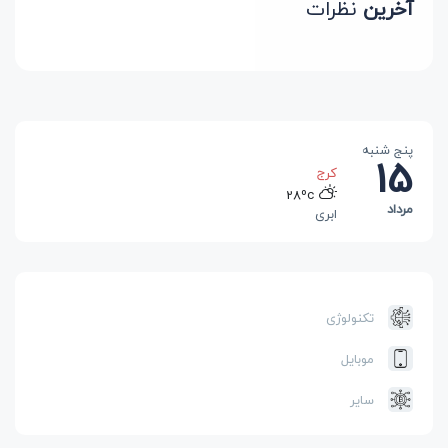
آخرین
نظرات
پنج شنبه
15
کرج
28ºc
مرداد
ابری
رشت
25ºc
بارانی
تهران
تکنولوژی
32ºc
آفتابی
موبایل
سایر