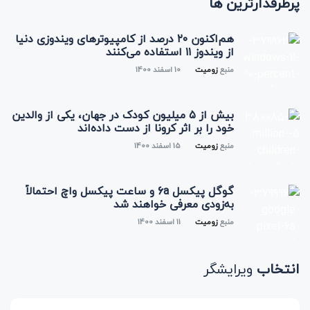
پرطرفدارترین ها
هم‌اکنون ۲۰ درصد از کامپیوترهای ویندوزی دنیا
از ویندوز ۱۱ استفاده می‌کنند
منبع
زومیت
10 اسفند 1400
بیش از ۵ میلیون کودک در جهان، یکی از والدین
خود را بر اثر کرونا از دست داده‌اند
منبع
زومیت
15 اسفند 1400
گوگل پیکسل 6a و ساعت پیکسل واچ احتمالاً
به‌زودی معرفی خواهند شد
منبع
زومیت
11 اسفند 1400
انتخاب
ویرایشگر