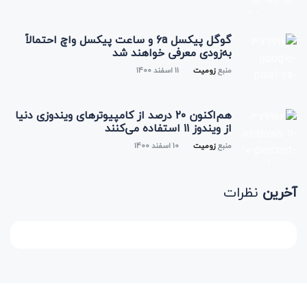
گوگل پیکسل 6a و ساعت پیکسل واچ احتمالاً
به‌زودی معرفی خواهند شد
منبع
زومیت
11 اسفند 1400
هم‌اکنون ۲۰ درصد از کامپیوترهای ویندوزی دنیا
از ویندوز ۱۱ استفاده می‌کنند
منبع
زومیت
10 اسفند 1400
آخرین
نظرات