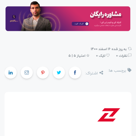
به روز شده 16 اسفند 1400
نظرات 0
لایک 0
امتیاز 5 | 5
برچسب ها:
اشتراک: